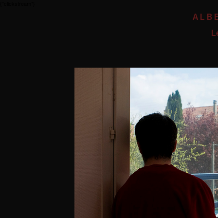
{*clickstream*}
ALB
L