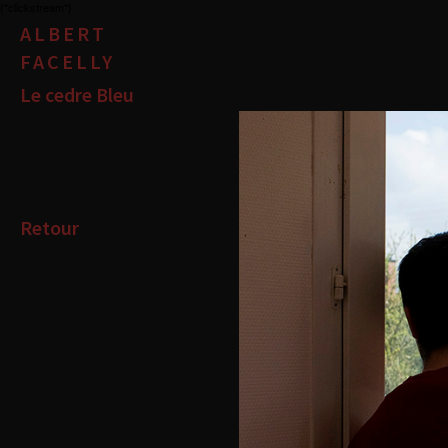
{*clickstream*}
ALBERT
FACELLY
Le cedre Bleu
Retour