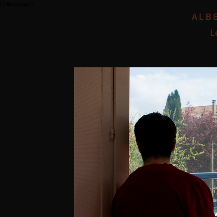
{*clickstream*}
ALB
L