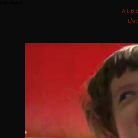
{*clickstream*}
ALB
L'ec