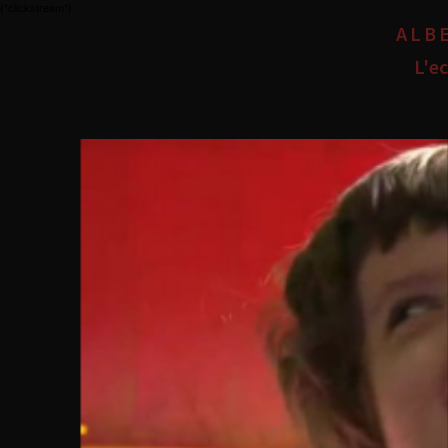
{*clickstream*}
ALB
L'ec