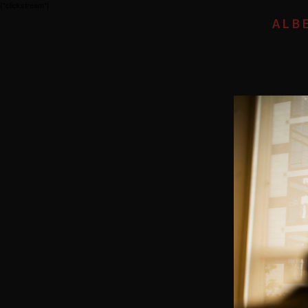
{*clickstream*}
ALB