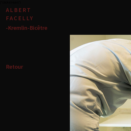
{*clickstream*}
ALBERT
FACELLY
-Kremlin-Bicêtre
Retour